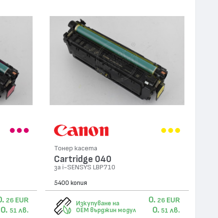
Тонер касета
Cartridge 040
за i-SENSYS LBP710
5400 копия
0.
0.
EUR
EUR
26
26
Изкупуване на
0.
0.
лв.
лв.
OEM върджин модул
51
51