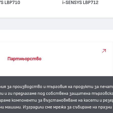
YS LBP710
i-SENSYS LBP712
Партньорство
ния за производство и търговия на продукти за печат
и и ги предлагаме под собствена защитена търговска
аме компоненти за възстановяване на касети и резе
ни машини. Изградили сме мрежа за събиране на празн