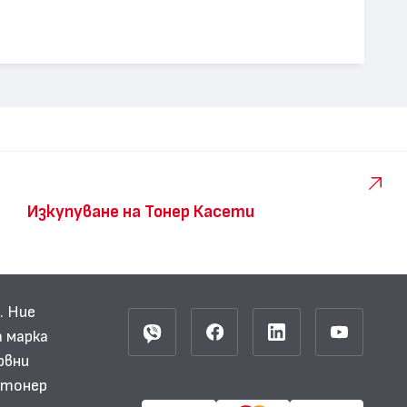
Изкупуване на Тонер Касети
. Ние
 марка
рвни
и тонер