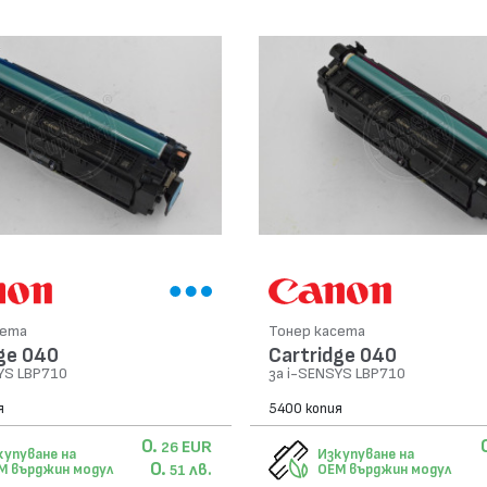
сета
Тонер касета
ge 040
Cartridge 040
YS LBP710
за i-SENSYS LBP710
я
5400 копия
0.
EUR
26
купуване на
Изкупуване на
0.
лв.
M върджин модул
OEM върджин модул
51