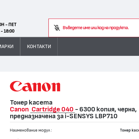
Search
ОН - ПЕТ
Въведете име или код на продукта.
 - 18:00
МАРКИ
КОНТАКТИ
Тонер касета
Canon
Cartridge 040
- 6300 копия, черна,
предназначена за i-SENSYS LBP710
Наименование модул :
Тонер ка