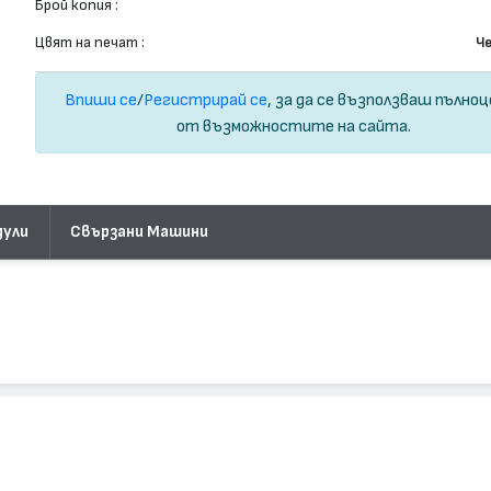
Брой копия :
Цвят на печат :
Ч
Впиши се
/
Регистрирай се
, за да се възползваш пълно
от възможностите на сайта.
дули
Свързани Машини
2