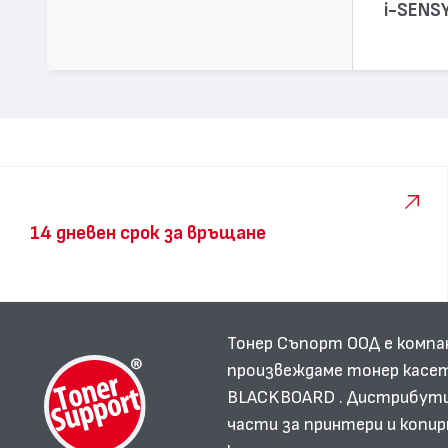
i-SENS
14 дневен срок за връщане
Тонер Съпорт ООД е компа
произвеждаме тонер касет
BLACKBOARD . Дистрибутир
части за принтери и копир