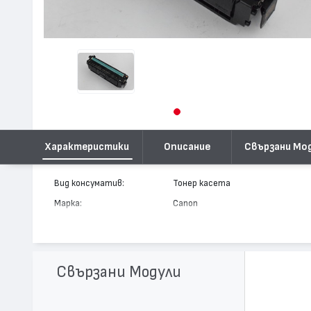
Характеристики
Описание
Свързани Мо
Вид консуматив:
Тонер касета
Марка:
Canon
Модел:
Cartridge 040
Цвят:
Черен
Капацитет:
6300
Свързани Модули
Съвместими устройства:
i-SENSYS LBP710, i-SENSYS LBP71