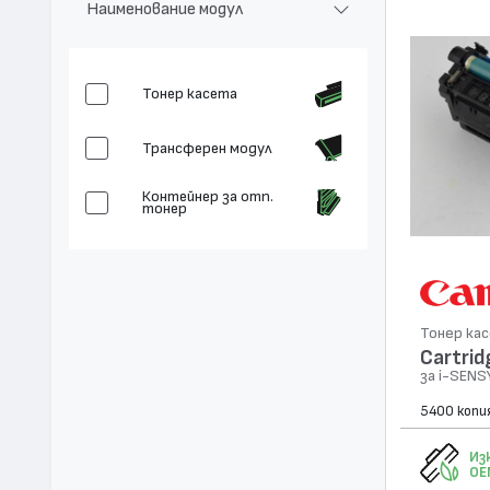
Наименование модул
Тонер касета
Трансферен модул
Контейнер за отп.
тонер
Тонер ка
Cartrid
за i-SENS
5400 копи
Из
OE