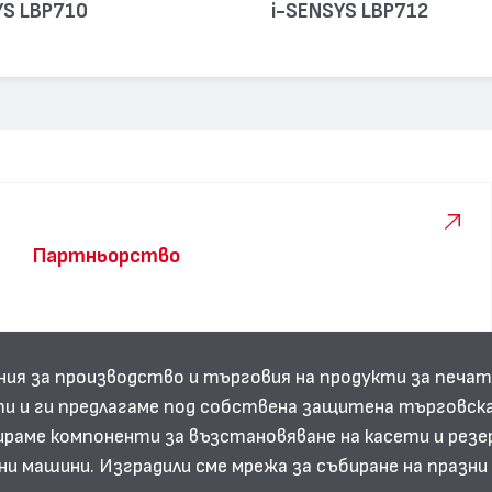
YS LBP710
i-SENSYS LBP712
Партньорство
ния за производство и търговия на продукти за печат
и и ги предлагаме под собствена защитена търговска
аме компоненти за възстановяване на касети и резе
ни машини. Изградили сме мрежа за събиране на празн