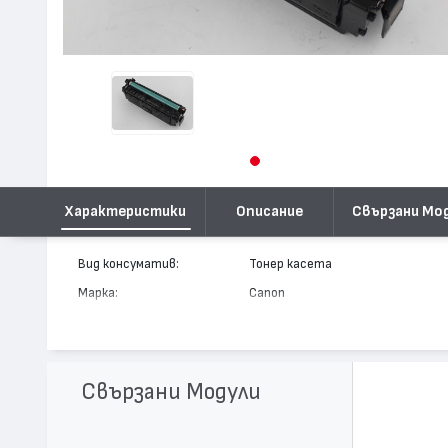
Характеристики
Описание
Свързани Мо
Вид консуматив:
Тонер касета
Марка:
Canon
Модел:
Cartridge 040H
Цвят:
Черен
Капацитет:
12500
Свързани Модули
Съвместими устройства:
i-SENSYS LBP710, i-SENSYS LBP71