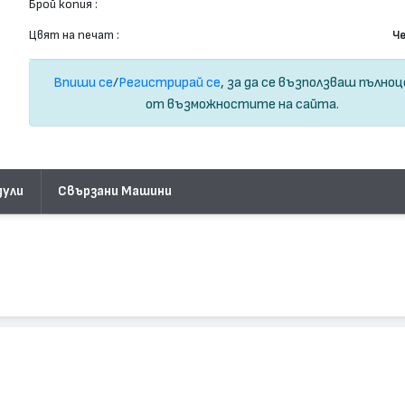
Брой копия :
Цвят на печат :
Ч
Впиши се
/
Регистрирай се
, за да се възползваш пълно
от възможностите на сайта.
дули
Свързани Машини
2