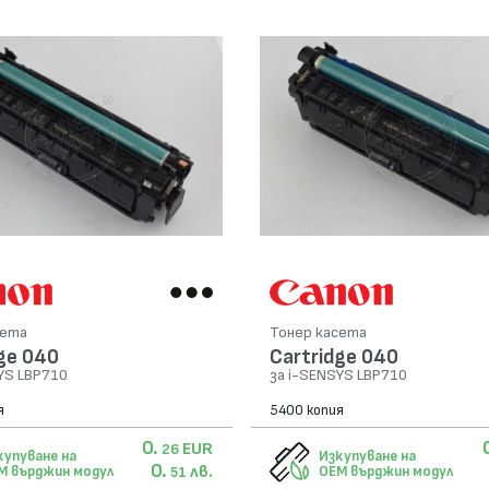
сета
Тонер касета
ge 040
Cartridge 040
YS LBP710
за i-SENSYS LBP710
я
5400 копия
0.
EUR
26
купуване на
Изкупуване на
0.
лв.
M върджин модул
OEM върджин модул
51