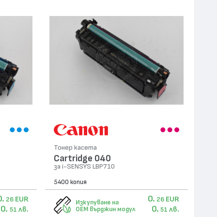
Тонер касета
Cartridge 040
за i-SENSYS LBP710
5400 копия
0.
0.
EUR
EUR
26
26
Изкупуване на
0.
0.
лв.
лв.
OEM върджин модул
51
51