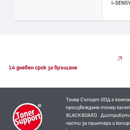
i-SENS
14 дневен срок за връщане
Тонер Съпорт ООД е компа
произвеждаме тонер касет
BLACKBOARD . Дистрибутир
части за принтери и копир