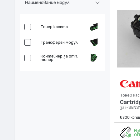
Наименование модул
Тонер касета
Трансферен модул
Контейнер за отп.
тонер
Тонер ка
Cartrid
за i-SENS
6300 копи
Из
OE