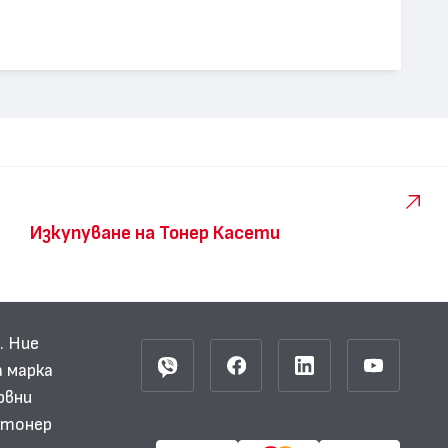
Изкупуване на Тонер Касети
. Ние
 марка
рвни
и тонер