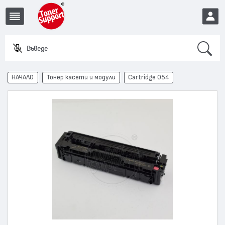
Search
Въведете име
EUR
НАЧАЛО
Тонер касети и модули
Cartridge 054