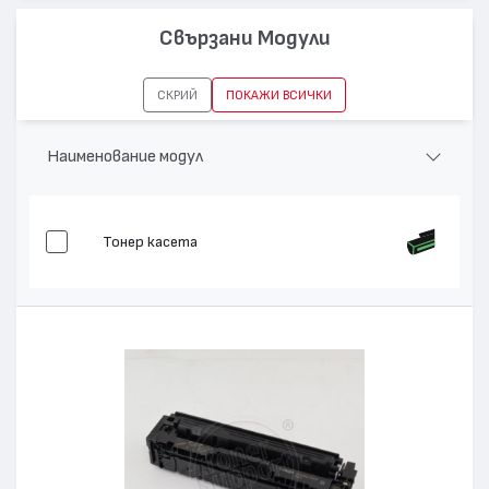
Цвят:
Магента
Свързани Модули
Капацитет:
1200
Съвместими
i-SENSYS MF645, i-SENSYS MF643, i-SENSYS
СКРИЙ
ПОКАЖИ ВСИЧКИ
устройства:
LBP621, i-SENSYS MF641, i-SENSYS LBP623
Наименование модул
Тонер касета