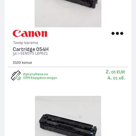
Тонер касета
Cartridge 054H
за i-SENSYS LBP621
3100 копия
2.
EUR
05
Изкупуване на
4.
лв.
OEM върджин модул
01