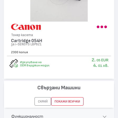
Тонер касета
Cartridge 054H
за i-SENSYS LBP621
2300 копия
2.
EUR
05
Изкупуване на
4.
лв.
OEM върджин модул
01
Свързани Машини
СКРИЙ
ПОКАЖИ ВСИЧКИ
Функционалност