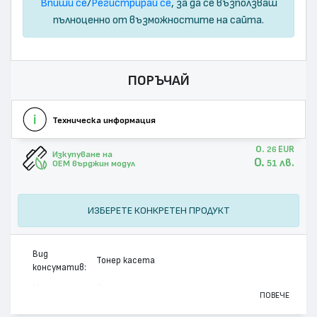
Впиши се
/
Регистрирай се
, за да се възползваш
пълноценно от възможностите на сайта.
ПОРЪЧАЙ
Техническа информация
0.
EUR
26
Изкупуване на
0.
лв.
51
OEM върджин модул
ИЗБЕРЕТЕ КОНКРЕТЕН ПРОДУКТ
Вид
Тонер касета
консуматив:
Марка:
Canon
ПОВЕЧЕ
Модел:
Cartridge 054