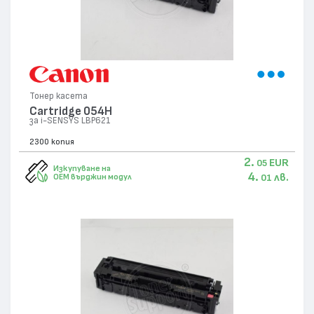
Тонер касета
Cartridge 054H
за i-SENSYS LBP621
2300 копия
2.
EUR
05
Изкупуване на
4.
лв.
OEM върджин модул
01