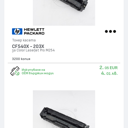
Тонер касета
CF540X - 203X
за Color LaserJet Pro M254
3200 копия
2.
EUR
05
Изкупуване на
4.
лв.
OEM върджин модул
01