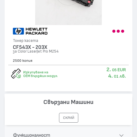
Тонер касета
CF543X - 203X
за Color LaserJet Pro M254
2500 копия
2.
EUR
05
Изкупуване на
4.
лв.
OEM върджин модул
01
Свързани Машини
СКРИЙ
Функционалност