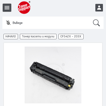
Search
Въведете им
EUR
НАЧАЛО
Тонер касети и модули
CF542X - 203X