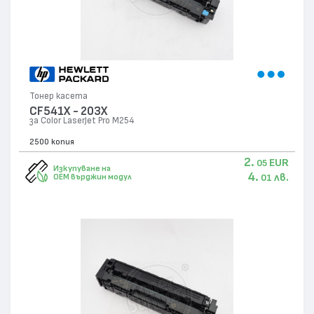
Тонер касета
CF541X - 203X
за Color LaserJet Pro M254
2500 копия
2.
EUR
05
Изкупуване на
4.
лв.
OEM върджин модул
01