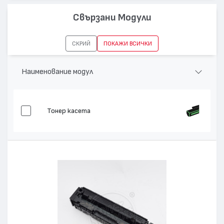
Цвят:
Жълт
Свързани Модули
Капацитет:
2500
Съвместими
Color LaserJet Pro M254, Color LaserJet Pro
СКРИЙ
ПОКАЖИ ВСИЧКИ
устройства:
M280 MFP, Color LaserJet Pro M281 MFP
Наименование модул
Тонер касета