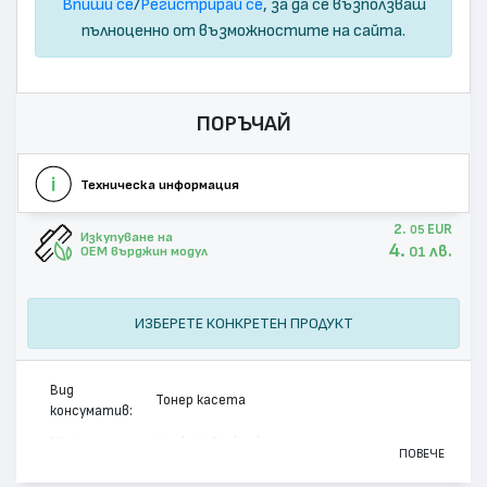
Впиши се
/
Регистрирай се
, за да се възползваш
пълноценно от възможностите на сайта.
ПОРЪЧАЙ
Техническа информация
2.
EUR
05
Изкупуване на
4.
лв.
01
OEM върджин модул
ИЗБЕРЕТЕ КОНКРЕТЕН ПРОДУКТ
Вид
Тонер касета
консуматив:
Марка:
Hewlett-Packard
ПОВЕЧЕ
Модел:
CF542X - 203X