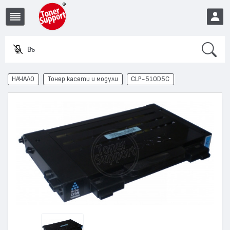
Search
Въведет
EUR
НАЧАЛО
Тонер касети и модули
CLP-510D5C