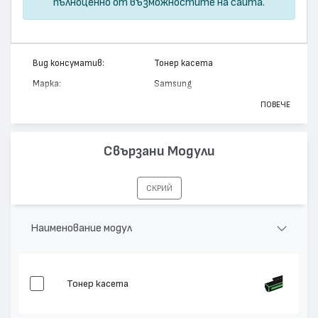
пълноценно от възможностите на сайта.
Вид консуматив:
Тонер касета
Марка:
Samsung
Модел:
CLP-510D5C
ПОВЕЧЕ
Цвят:
Циан
Капацитет:
5000
Свързани Модули
Съвместими устройства:
CLP-510
СКРИЙ
Наименование модул
Тонер касета