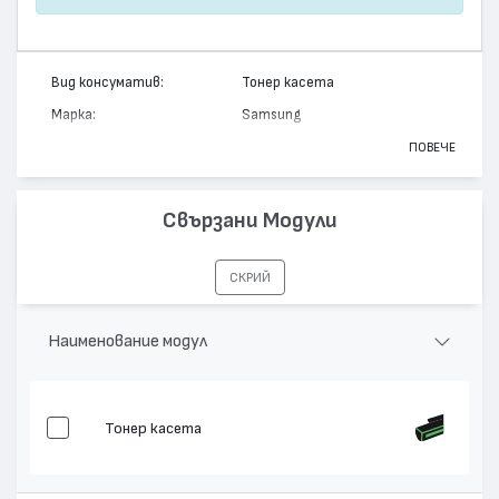
Вид консуматив:
Тонер касета
Марка:
Samsung
Модел:
CLP-510D5M
ПОВЕЧЕ
Цвят:
Магента
Капацитет:
5000
Свързани Модули
Съвместими устройства:
CLP-510
СКРИЙ
Наименование модул
Тонер касета