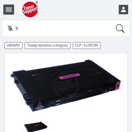
Search
Въведет
EUR
НАЧАЛО
Тонер касети и модули
CLP-510D5M