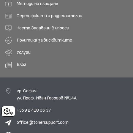
Методи на плащане
Сертификати и разрешителни
Често Задавани Въпроси
Политика за бисквитките
Услуги
Блог
гр. София
ул. Проф. Иван Георгов №14А
+359 2 418 66 37
Cookies
office@tonersupport.com