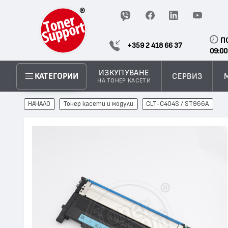
П
+359 2 418 66 37
09:00
ИЗКУПУВАНЕ
СЕРВИЗ
КАТЕГОРИИ
НА ТОНЕР КАСЕТИ
НАЧАЛО
Тонер касети и модули
CLT-C404S / ST966A