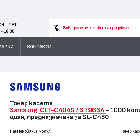
Search
ОН - ПЕТ
Въ
 - 18:00
МАРКИ
КОНТАКТИ
Тонер касета
Samsung
CLT-C404S / ST966A
- 1000 коп
циан, предназначена за SL-C430
Наименование модул :
Тонер ка