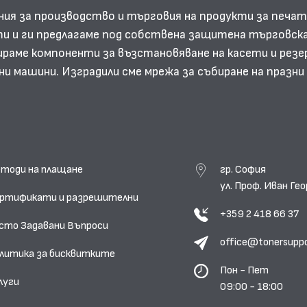
ния за производство и търговия на продукти за печат
и и ги предлагаме под собствена защитена търговска
аме компоненти за възстановяване на касети и резе
ни машини. Изградили сме мрежа за събиране на празн
тоди на плащане
гр. София
ул. Проф. Иван Г
ртификати и разрешителни
+359 2 418 66 37
сто Задавани Въпроси
office@tonersupp
литика за бисквитките
Пон - Пет
луги
09:00 - 18:00