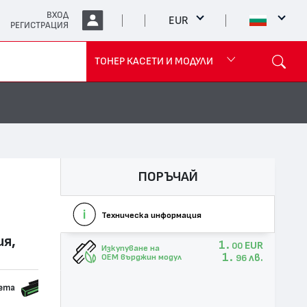
ВХОД
EUR
РЕГИСТРАЦИЯ
ТОНЕР КАСЕТИ И МОДУЛИ
ПОРЪЧАЙ
Техническа информация
ия,
1.
EUR
00
Изкупуване на
1.
лв.
OEM върджин модул
96
сета