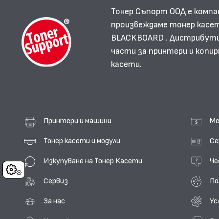
Тонер Съпорт ООД е компа
произвеждаме тонер касет
BLACKBOARD . Дистрибутир
части за принтери и копир
касети.
Принтери и машини
Ме
Тонер касети и модули
Се
Изкупуване на Тонер Касети
Че
Cookies
Сервиз
По
За нас
Ус