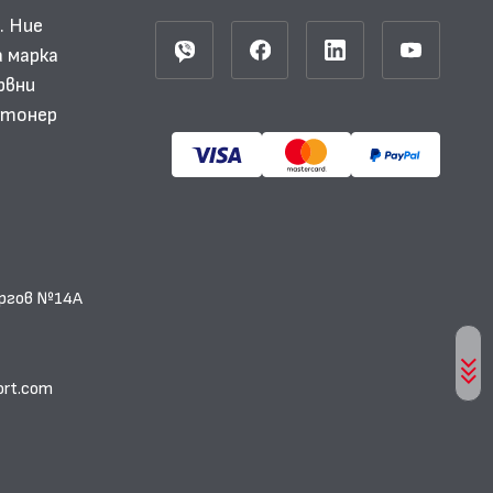
. Ние
 марка
рвни
и тонер
еоргов №14А
ort.com