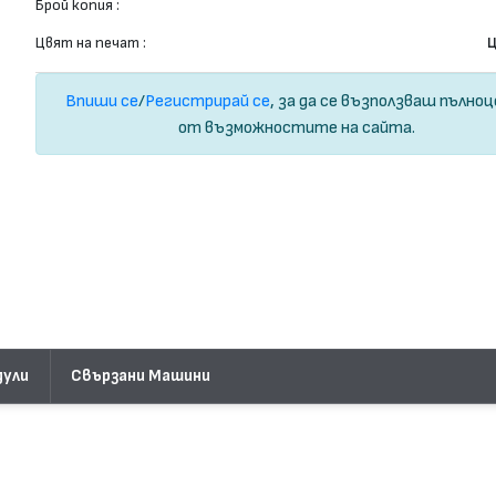
Брой копия :
Цвят на печат :
Ц
Впиши се
/
Регистрирай се
, за да се възползваш пълно
от възможностите на сайта.
дули
Свързани Машини