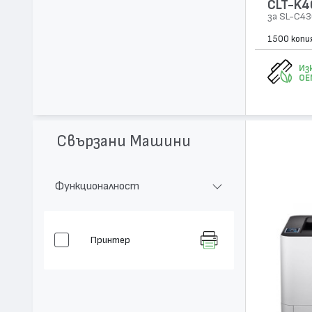
CLT-K4
за SL-C43
1500 копи
Из
OE
Свързани Машини
Функционалност
Принтер