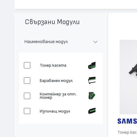
Модел:
CLT-C404S / ST966A
Цвят:
Циан
Капацитет:
1000
Свързани Модули
Съвместими устройства:
SL-C480, SL-C430
Наименование модул
Тонер касета
Барабанен модул
Контейнер за отп.
тонер
Изпичащ модул
Тонер ка