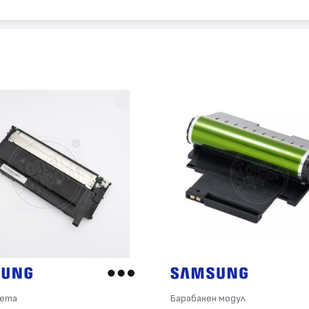
сета
Барабанен модул