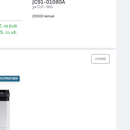
JC91-01080A
за CLP-365
20000 копия
2.
EUR
56
5.
лв.
01
СКРИЙ
ОНСУМАТИВИ