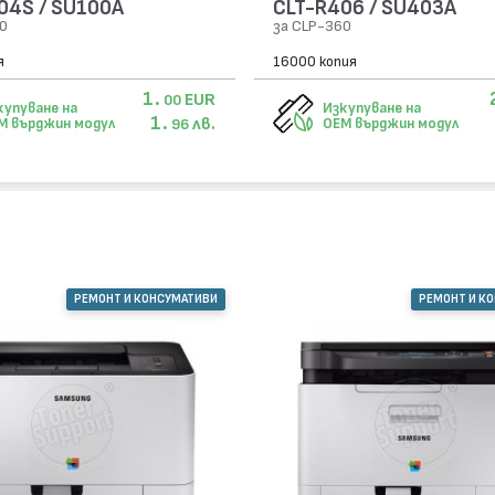
04S / SU100A
CLT-R406 / SU403A
0
за CLP-360
я
16000 копия
1.
EUR
00
купуване на
Изкупуване на
1.
лв.
M върджин модул
OEM върджин модул
96
РЕМОНТ И КОНСУМАТИВИ
РЕМОНТ И К