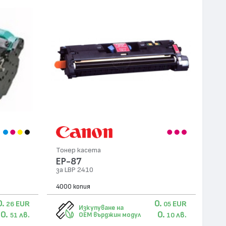
Тонер касета
EP-87
за LBP 2410
4000 копия
0.
0.
EUR
EUR
26
05
Изкупуване на
0.
0.
лв.
лв.
OEM върджин модул
51
10