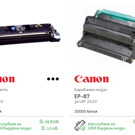
сета
Барабанен модул
EP-87
10
за LBP 2410
я
20000 копия
0.
EUR
05
купуване на
Изкупуване на
0.
лв.
M върджин модул
OEM върджин модул
10