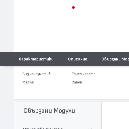
Характеристики
Описание
Свързани Мо
Вид консуматив:
Тонер касета
Марка:
Canon
Модел:
EP-87
Цвят:
Циан
Капацитет:
4000
Свързани Модули
Съвместими устройства:
LBP 2410