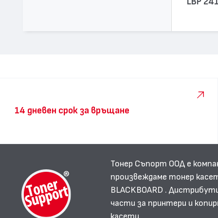
LBP 24
14 дневен срок за връщане
Тонер Съпорт ООД е компа
произвеждаме тонер касет
BLACKBOARD . Дистрибутир
части за принтери и копир
касети.