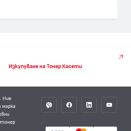
Изкупуване на Тонер Касети
. Ние
 марка
рвни
и тонер