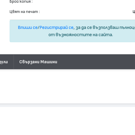
Брой копия :
Цвят на печат :
Ц
Впиши се
/
Регистрирай се
, за да се възползваш пълно
от възможностите на сайта.
дули
Свързани Машини