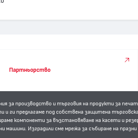
10
Партньорство
ния за производство и търговия на продукти за печат
и и ги предлагаме под собствена защитена търговска
аме компоненти за възстановяване на касети и резе
ни машини. Изградили сме мрежа за събиране на празн