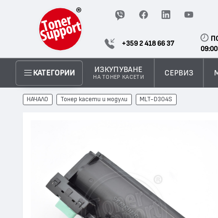
П
+359 2 418 66 37
09:00
ИЗКУПУВАНЕ
СЕРВИЗ
КАТЕГОРИИ
НА ТОНЕР КАСЕТИ
НАЧАЛО
Тонер касети и модули
MLT-D304S