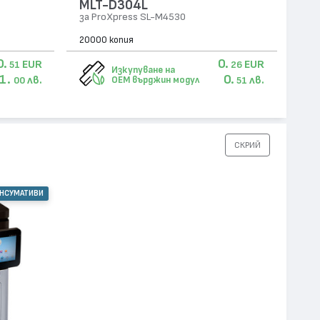
MLT-D304L
за ProXpress SL-M4530
20000 копия
0.
0.
EUR
EUR
51
26
Изкупуване на
1.
0.
лв.
лв.
OEM върджин модул
00
51
СКРИЙ
ОНСУМАТИВИ