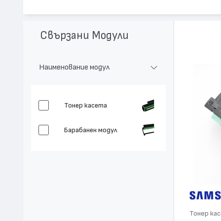
Модел:
MLT-D304S
Цвят:
Монохромен
Капацитет:
7000
Свързани Модули
Съвместими устройства:
ProXpress SL-M4530, ProXpress S
Наименование модул
Тонер касета
Барабанен модул
Тонер ка