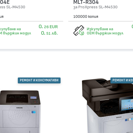
304E
MLT-R304
ess SL-M4530
за ProXpress SL-M4530
ия
100000 копия
0.
EUR
26
купуване на
Изкупуване на
0.
лв.
M върджин модул
OEM върджин модул
51
РЕМОНТ И КОНСУМАТИВИ
РЕМОНТ И К