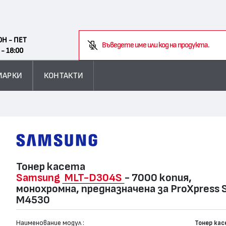
Search
ОН - ПЕТ
Въведете име или код на продукта.
 - 18:00
МАРКИ
КОНТАКТИ
Тонер касета
Samsung
MLT-D304S
- 7000 копия,
монохромна, предназначена за ProXpress 
M4530
Наименование модул :
Тонер ка