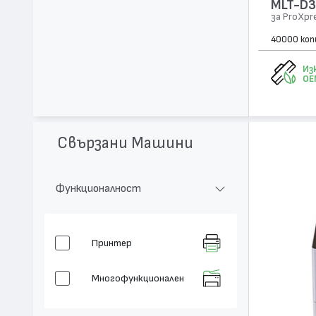
MLT-D
за ProXpr
40000 коп
Из
OE
Свързани Машини
Функционалност
Принтер
Многофункционален