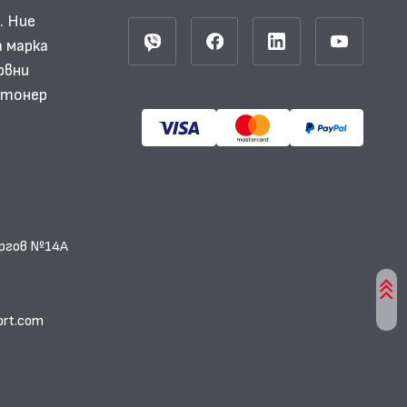
. Ние
 марка
рвни
и тонер
еоргов №14А
ort.com