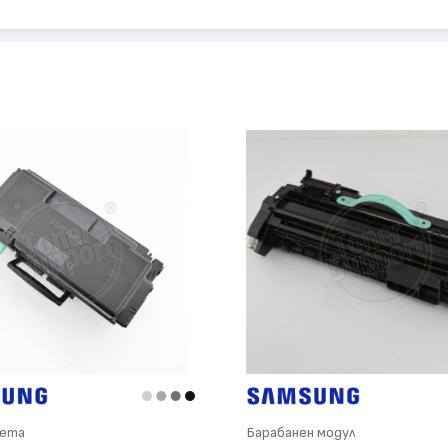
L-M4583
сета
Барабанен модул