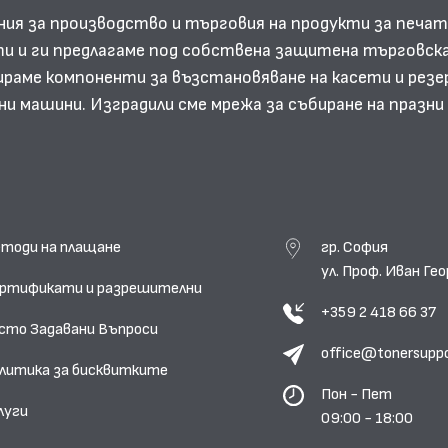
ния за производство и търговия на продукти за печат
и и ги предлагаме под собствена защитена търговска
аме компоненти за възстановяване на касети и резе
ни машини. Изградили сме мрежа за събиране на празн
тоди на плащане
гр. София
ул. Проф. Иван Г
ртификати и разрешителни
+359 2 418 66 37
сто Задавани Въпроси
office@tonersupp
литика за бисквитките
Пон - Пет
луги
09:00 - 18:00