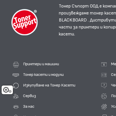
Тонер Съпорт ООД е компа
произвеждаме тонер касет
BLACKBOARD . Дистрибутир
части за принтери и копир
касети.
Принтери и машини
Ме
Тонер касети и модули
Се
Изкупуване на Тонер Касети
Че
Cookies
Сервиз
По
За нас
Ус