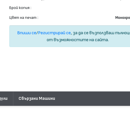
Брой копия :
Цвят на печат :
Монохр
Впиши се
/
Регистрирай се
, за да се възползваш пълно
от възможностите на сайта.
дули
Свързани Машини