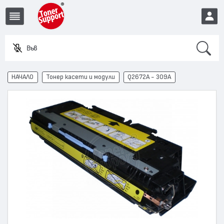
Search
Въведете
EUR
НАЧАЛО
Тонер касети и модули
Q2672A - 309A