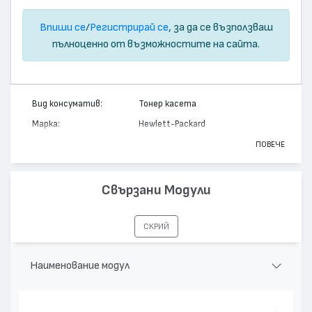
Впиши се
/
Регистрирай се
, за да се възползваш
пълноценно от възможностите на сайта.
Вид консуматив:
Тонер касета
Марка:
Hewlett-Packard
Модел:
Q2672A - 309A
ПОВЕЧЕ
Цвят:
Жълт
Капацитет:
4000
Свързани Модули
Съвместими
Color LaserJet 3500, Color LaserJet
устройства:
3550
СКРИЙ
Наименование модул