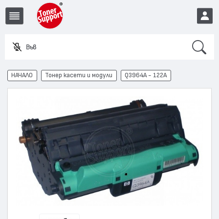
Search
Въведете
EUR
НАЧАЛО
Тонер касети и модули
Q3964A - 122A