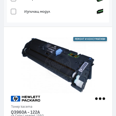
Изпичащ модул
РЕМОНТ И КОНСУМАТИВИ
Тонер касета
Q3960A - 122A
за Color LaserJet 1550