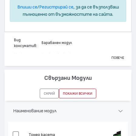
Впиши се
/
Регистрирай се
, за да се възползваш
пълноценно от възможностите на сайта.
Вид
Барабанен модул
консуматив:
Марка:
Hewlett-Packard
ПОВЕЧЕ
Модел:
Q3964A - 122A
Цвят:
Цветен
Свързани Модули
Капацитет:
20000
Съвместими
Color LaserJet 1550, Color LaserJet 2820 MFP,
СКРИЙ
ПОКАЖИ ВСИЧКИ
устройства:
Color LaserJet 2840 MFP, Color LaserJet 2550
Наименование модул
Тонер касета