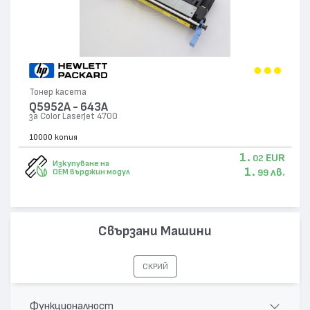
Тонер касета
Q5952A - 643A
за Color LaserJet 4700
10000 копия
1.
EUR
02
Изкупуване на
1.
лв.
OEM върджин модул
99
Свързани Машини
СКРИЙ
Функционалност