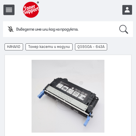
Search
EUR
НАЧАЛО
Тонер касети и модули
Q5950A - 643A