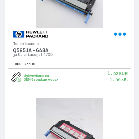
Тонер касета
Q5951A - 643A
за Color LaserJet 4700
10000 копия
1.
EUR
02
Изкупуване на
1.
лв.
OEM върджин модул
99