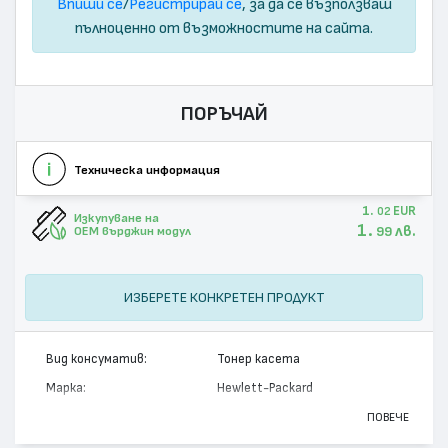
Впиши се
/
Регистрирай се
, за да се възползваш
пълноценно от възможностите на сайта.
ПОРЪЧАЙ
Техническа информация
1.
EUR
02
Изкупуване на
1.
лв.
99
OEM върджин модул
ИЗБЕРЕТЕ КОНКРЕТЕН ПРОДУКТ
Вид консуматив:
Тонер касета
Марка:
Hewlett-Packard
Модел:
Q5950A - 643A
ПОВЕЧЕ
Цвят:
Черен