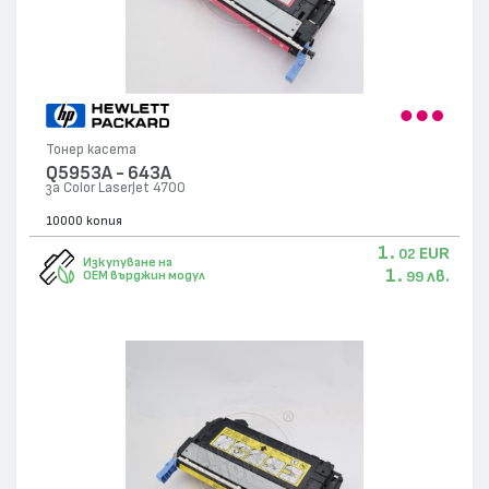
Тонер касета
Q5953A - 643A
за Color LaserJet 4700
10000 копия
1.
EUR
02
Изкупуване на
1.
лв.
OEM върджин модул
99