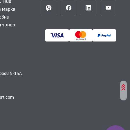
. Ние
 марка
рвни
и тонер
еоргов №14А
ort.com