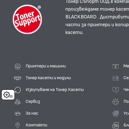
Тонер Съпорт ООД е компа
произвеждаме тонер касет
BLACKBOARD . Дистрибутир
части за принтери и копир
касети.
Принтери и машини
Ме
Тонер касети и модули
Се
Изкупуване на Тонер Касети
Че
Cookies
Сервиз
По
За нас
Ус
Контакти
Бл