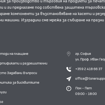
ния за производство и търговия на продукти за печат
и и ги предлагаме под собствена защитена търговска
аме компоненти за възстановяване на касети и резе
ни машини. Изградили сме мрежа за събиране на празн
тоди на плащане
гр. София
ул. Проф. Иван Г
ртификати и разрешителни
+359 2 418 66 37
сто Задавани Въпроси
office@tonersupp
литика за бисквитките
Пон - Пет
луги
09:00 - 18:00
ог