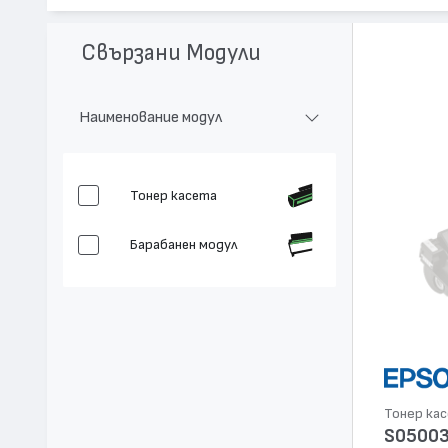
Цвят:
Циан
Капацитет:
6000
Свързани Модули
Съвместими устройства:
AcuLaser C1000, AcuLaser C2000
Наименование модул
Тонер касета
Барабанен модул
Тонер ка
S0500