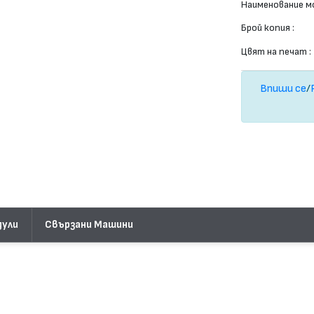
Наименование мо
Брой копия :
Цвят на печат :
Впиши се
/
дули
Свързани Машини