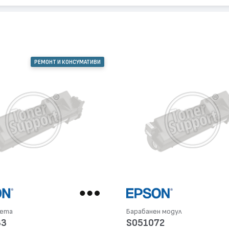
РЕМОНТ И КОНСУМАТИВИ
сета
Барабанен модул
33
S051072