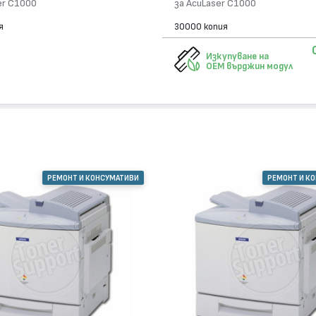
er C1000
за AcuLaser C1000
я
30000 копия
Изкупуване на
OEM върджин модул
РЕМОНТ И КОНСУМАТИВИ
РЕМОНТ И К