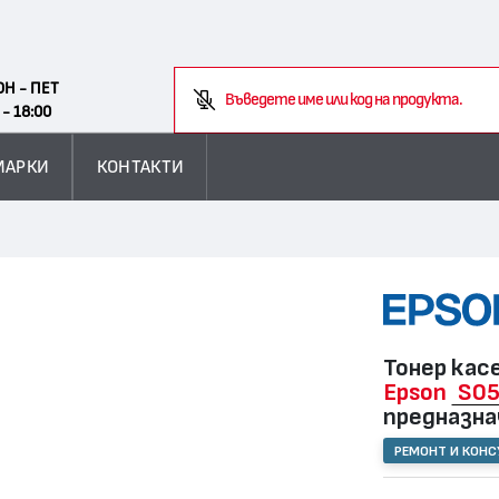
Search
ОН - ПЕТ
Въведете име или код на продукта.
 - 18:00
МАРКИ
КОНТАКТИ
Тонер кас
Epson
S0
предназна
РЕМОНТ И КОН