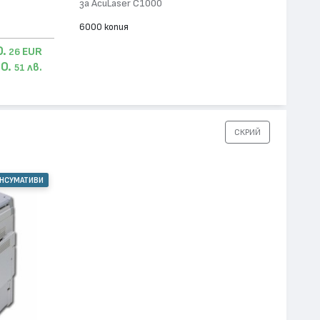
за AcuLaser C1000
6000 копия
0.
EUR
26
0.
лв.
51
СКРИЙ
ОНСУМАТИВИ