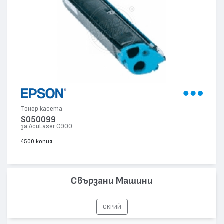
Тонер касета
S050099
за AcuLaser C900
4500 копия
Свързани Машини
СКРИЙ