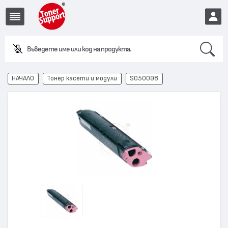
Search
Въведете име или код на продукта.
EUR
НАЧАЛО
Тонер касети и модули
S050098