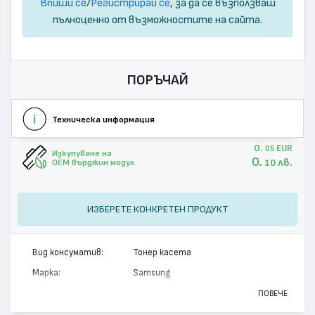
Впиши се
/
Регистрирай се
, за да се възползваш
пълноценно от възможностите на сайта.
ПОРЪЧАЙ
Техническа информация
0.
EUR
05
Изкупуване на
0.
лв.
10
OEM върджин модул
ИЗБЕРЕТЕ КОНКРЕТЕН ПРОДУКТ
Вид консуматив:
Тонер касета
Марка:
Samsung
Модел:
SCX-6320D8 / SV171A
ПОВЕЧЕ
Цвят:
Монохромен