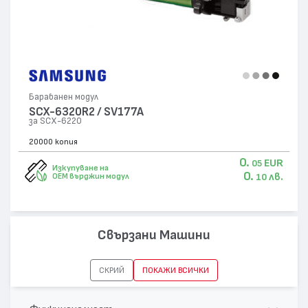
Барабанен модул
SCX-6320R2 / SV177A
за SCX-6220
20000 копия
0.
EUR
05
Изкупуване на
0.
лв.
OEM върджин модул
10
Свързани Машини
СКРИЙ
ПОКАЖИ ВСИЧКИ