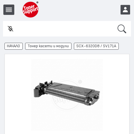
Search
Въвед
EUR
НАЧАЛО
Тонер касети и модули
SCX-6320D8 / SV171A