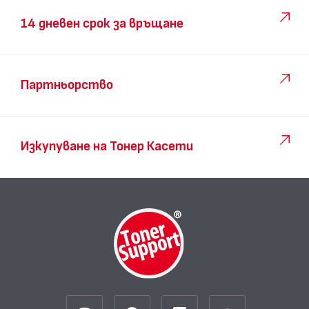
14 дневен срок за връщане
Партньорство
Изкупуване на Тонер Касети