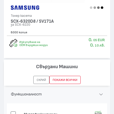
Тонер касета
SCX-6320D8 / SV171A
за SCX-6220
8000 копия
0.
EUR
05
Изкупуване на
0.
лв.
OEM върджин модул
10
Свързани Машини
СКРИЙ
ПОКАЖИ ВСИЧКИ
Функционалност