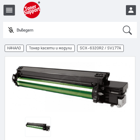
Search
Въведете име
EUR
НАЧАЛО
Тонер касети и модули
SCX-6320R2 / SV177A