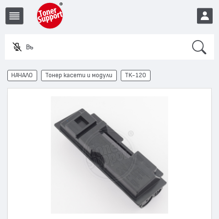
Search
Въведет
EUR
НАЧАЛО
Тонер касети и модули
TK-120