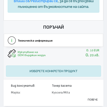
Впиши се
/
Регистрирай се
, за да се възползваш
пълноценно от възможностите на сайта.
ПОРЪЧАЙ
Техническа информация
0.
EUR
10
Изкупуване на
0.
лв.
20
OEM върджин модул
ИЗБЕРЕТЕ КОНКРЕТЕН ПРОДУКТ
Вид консуматив:
Тонер касета
Марка:
Kyocera/Mita
Модел:
TK-120
ПОВЕЧЕ
Цвят:
Монохромен