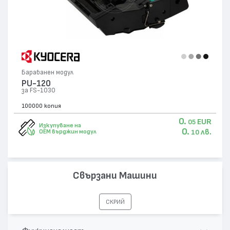
Барабанен модул
PU-120
за FS-1030
100000 копия
0.
EUR
05
Изкупуване на
0.
лв.
OEM върджин модул
10
Свързани Машини
СКРИЙ