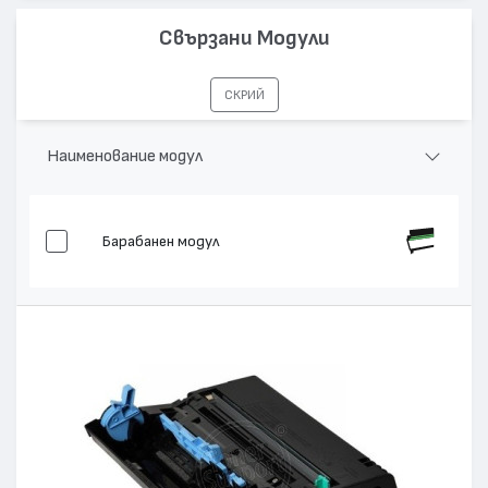
Капацитет:
7200
Свързани Модули
Съвместими устройства:
FS-1030, FS-1030D
СКРИЙ
Наименование модул
Барабанен модул