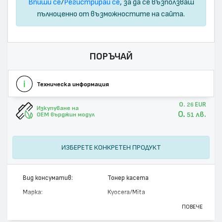
Впиши се
/
Регистрирай се
, за да се възползваш
пълноценно от възможностите на сайта.
ПОРЪЧАЙ
Техническа информация
0.
EUR
26
Изкупуване на
0.
лв.
51
OEM върджин модул
ИЗБЕРЕТЕ КОНКРЕТЕН ПРОДУКТ
Вид консуматив:
Тонер касета
Марка:
Kyocera/Mita
Модел:
TK-570M
ПОВЕЧЕ
Цвят:
Магента