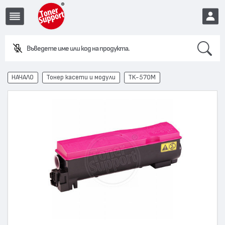
Search
Въведете име или код на продукта.
EUR
НАЧАЛО
Тонер касети и модули
TK-570M