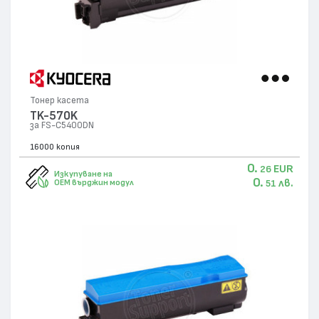
Тонер касета
TK-570K
за FS-C5400DN
16000 копия
0.
EUR
26
Изкупуване на
0.
лв.
OEM върджин модул
51