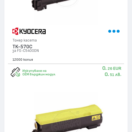
Тонер касета
TK-570C
за FS-C5400DN
12000 копия
0.
EUR
26
Изкупуване на
0.
лв.
OEM върджин модул
51