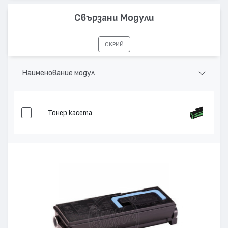
Капацитет:
12000
Свързани Модули
Съвместими устройства:
FS-C5400DN
СКРИЙ
Наименование модул
Тонер касета