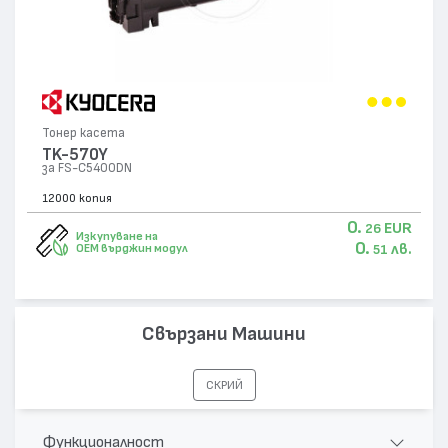
Тонер касета
TK-570Y
за FS-C5400DN
12000 копия
0.
EUR
26
Изкупуване на
0.
лв.
OEM върджин модул
51
Свързани Машини
СКРИЙ
Функционалност