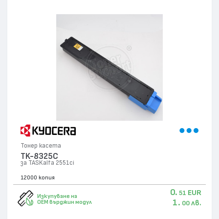
Тонер касета
TK-8325C
за TASKalfa 2551ci
12000 копия
0.
EUR
51
Изкупуване на
1.
лв.
OEM върджин модул
00