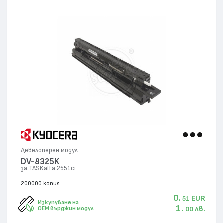
Девелоперен модул
DV-8325K
за TASKalfa 2551ci
200000 копия
0.
EUR
51
Изкупуване на
1.
лв.
OEM върджин модул
00