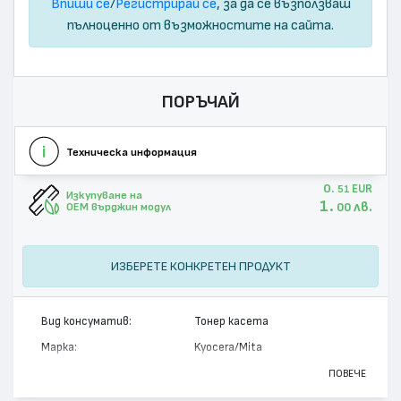
Впиши се
/
Регистрирай се
, за да се възползваш
пълноценно от възможностите на сайта.
ПОРЪЧАЙ
Техническа информация
0.
EUR
51
Изкупуване на
1.
лв.
00
OEM върджин модул
ИЗБЕРЕТЕ КОНКРЕТЕН ПРОДУКТ
Вид консуматив:
Тонер касета
Марка:
Kyocera/Mita
Модел:
TK-8325K
ПОВЕЧЕ
Цвят:
Черен