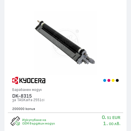
Трансферна Ролка
Барабанен модул
DK-8315
за TASKalfa 2551ci
200000 копия
0.
EUR
51
Изкупуване на
1.
лв.
OEM върджин модул
00