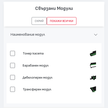
Капацитет:
18000
Свързани Модули
Съвместими устройства:
TASKalfa 2551ci
СКРИЙ
ПОКАЖИ ВСИЧКИ
Наименование модул
Тонер касета
Барабанен модул
Девелоперен модул
Трансферен модул
Изпичащ модул