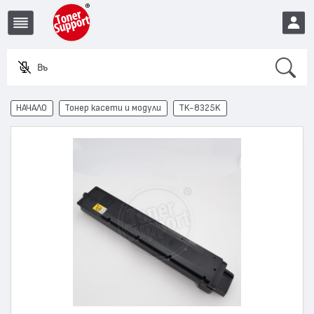
Search
Въведе
EUR
НАЧАЛО
Тонер касети и модули
TK-8325K