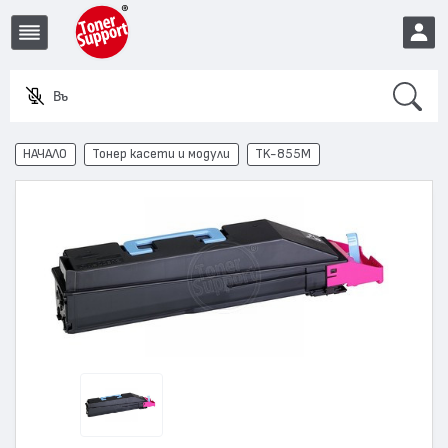
Search
Въведете
EUR
НАЧАЛО
Тонер касети и модули
TK-855M