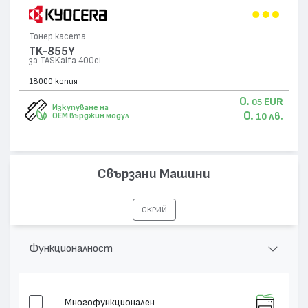
Тонер касета
TK-855Y
за TASKalfa 400ci
18000 копия
0.
EUR
05
Изкупуване на
0.
лв.
OEM върджин модул
10
Свързани Машини
СКРИЙ
Функционалност
Многофункционален