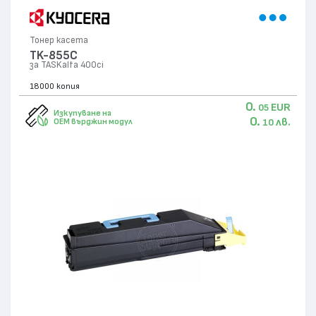
Тонер касета
TK-855C
за TASKalfa 400ci
18000 копия
0.
EUR
05
Изкупуване на
0.
лв.
OEM върджин модул
10