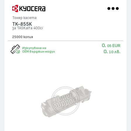
Тонер касета
TK-855K
за TASKalfa 400ci
25000 копия
0.
EUR
05
Изкупуване на
0.
лв.
OEM върджин модул
10