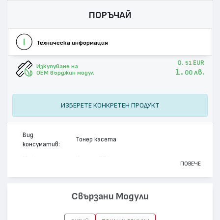
ПОРЪЧАЙ
Техническа информация
0.
EUR
51
Изкупуване на
1.
лв.
00
OEM върджин модул
ИЗБЕРЕТЕ КОНКРЕТЕН ПРОДУКТ
Вид
Тонер касета
консуматив:
Марка:
Kyocera/Mita
ПОВЕЧЕ
Модел:
TK-8705K
Цвят:
Черен
Свързани Модули
Капацитет:
70000
Съвместими
TASKalfa 6550ci, TASKalfa 7550ci,