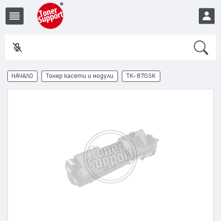
Search
Въвед
EUR
НАЧАЛО
Тонер касети и модули
TK-8705K