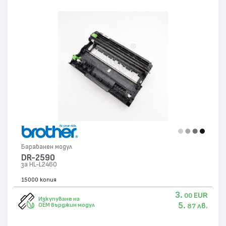
Барабанен модул
DR-2590
за HL-L2460
15000 копия
3.
EUR
00
Изкупуване на
5.
лв.
OEM върджин модул
87