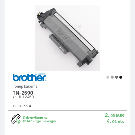
Тонер касета
TN-2590
за HL-L2460
1200 копия
2.
EUR
05
Изкупуване на
4.
лв.
OEM върджин модул
01