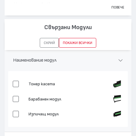
Марка:
Brother
ПОВЕЧЕ
Модел:
TN-2590XL
Цвят:
Монохромен
Свързани Модули
Капацитет:
3000
HL-L2402, HL-L2442, HL-L2460, DCP-L2600,
Съвместими
СКРИЙ
ПОКАЖИ ВСИЧКИ
MFC-L2922, MFC-L2862, MFC-L2802, DCP-
устройства:
L2640, DCP-L2622
Наименование модул
Тонер касета
Барабанен модул
Изпичащ модул