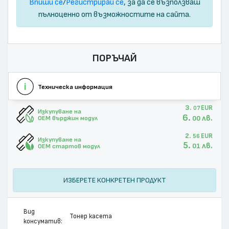
Впиши се
/
Регистрирай се
, за да се възползваш
пълноценно от възможностите на сайта.
ПОРЪЧАЙ
Техническа информация
3.
EUR
07
Изкупуване на
6.
лв.
00
OEM върджин модул
2.
EUR
56
Изкупуване на
5.
лв.
01
OEM стартов модул
ИЗБЕРЕТЕ КОНКРЕТЕН ПРОДУКТ
Вид
Тонер касета
консуматив: