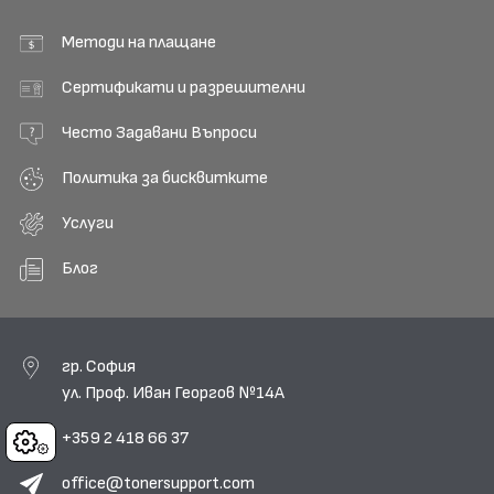
Методи на плащане
Сертификати и разрешителни
Често Задавани Въпроси
Политика за бисквитките
Услуги
Блог
гр. София
ул. Проф. Иван Георгов №14А
+359 2 418 66 37
Cookies
office@tonersupport.com