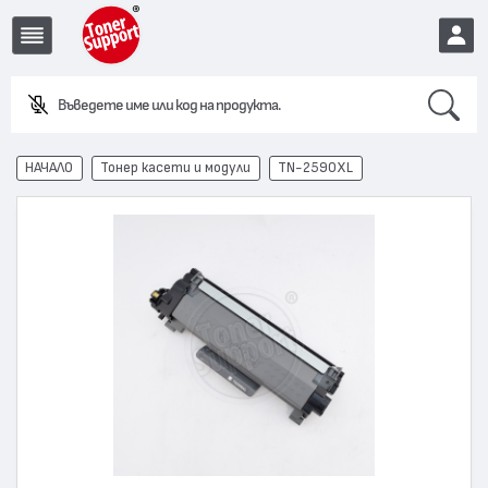
Search
EUR
НАЧАЛО
Тонер касети и модули
TN-2590XL