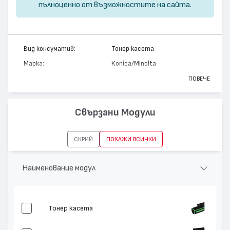
пълноценно от възможностите на сайта.
Вид консуматив:
Тонер касета
Марка:
Konica/Minolta
Модел:
TNP-50K
ПОВЕЧЕ
Цвят:
Черен
Капацитет:
5000
Свързани Модули
Съвместими устройства:
Bizhub C3100
СКРИЙ
ПОКАЖИ ВСИЧКИ
Наименование модул
Тонер касета