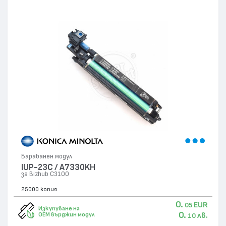
Барабанен модул
IUP-23C / A7330KH
за Bizhub C3100
25000 копия
0.
EUR
05
Изкупуване на
0.
лв.
OEM върджин модул
10