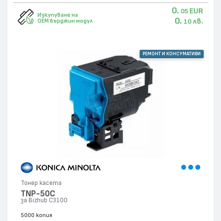
0.
EUR
05
Изкупуване на
0.
лв.
OEM върджин модул
10
РЕМОНТ И КОНСУМАТИВИ
Тонер касета
TNP-50C
за Bizhub C3100
5000 копия