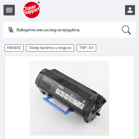
Search
Въведете име или код на продукта.
EUR
НАЧАЛО
Тонер касети и модули
TNP-55