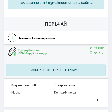
пълноценно от възможностите на сайта.
ПОРЪЧАЙ
Техническа информация
0.
EUR
26
Изкупуване на
0.
лв.
51
OEM върджин модул
ИЗБЕРЕТЕ КОНКРЕТЕН ПРОДУКТ
Вид консуматив:
Тонер касета
Марка:
Konica/Minolta
Модел:
TNP-55
ПОВЕЧЕ
Цвят:
Монохромен