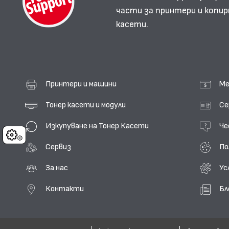
части за принтери и копир
касети.
Принтери и машини
Ме
Тонер касети и модули
Се
Изкупуване на Тонер Касети
Че
Cookies
Сервиз
По
За нас
Ус
Контакти
Бл