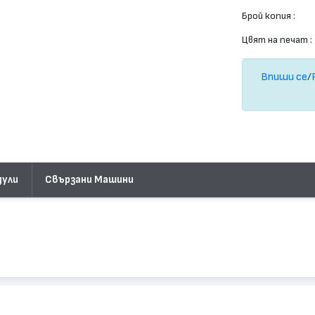
Брой копия :
Цвят на печат :
Впиши се
/
дули
Свързани Машини