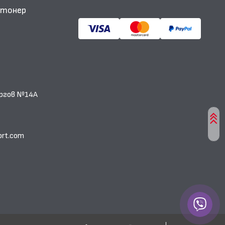
и тонер
еоргов №14А
ort.com