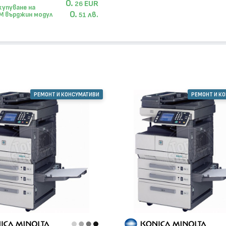
0.
EUR
26
купуване на
0.
лв.
M върджин модул
51
РЕМОНТ И КОНСУМАТИВИ
РЕМОНТ И К