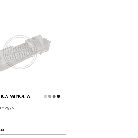
н модул
ия