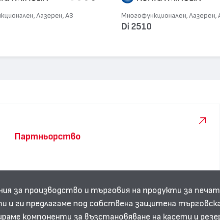
ционален, Лазерен, А3
Многофункционален, Лазерен, 
Di 2510
Партньорство
ния за производство и търговия на продукти за печат
и и ги предлагаме под собствена защитена търговска
аме компоненти за възстановяване на касети и резе