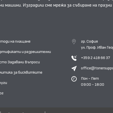
ни машини. Изградили сме мрежа за събиране на празн
тоди на плащане
гр. София
ул. Проф. Иван Г
ртификати и разрешителни
+359 2 418 66 37
сто Задавани Въпроси
office@tonersupp
литика за бисквитките
Пон - Пет
луги
09:00 - 18:00
ог