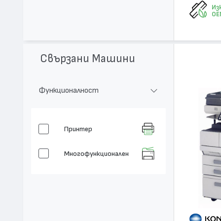
Из
OE
Свързани Машини
Функционалност
Принтер
Многофункционален