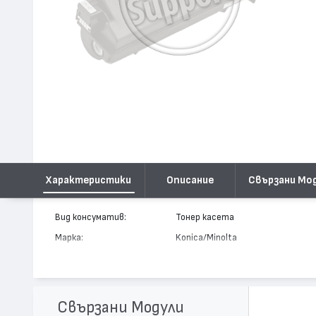
Характеристики
Описание
Свързани Мо
Вид консуматив:
Тонер касета
Марка:
Konica/Minolta
Модел:
Type 303A
Цвят:
Монохромен
Капацитет:
14000
Свързани Модули