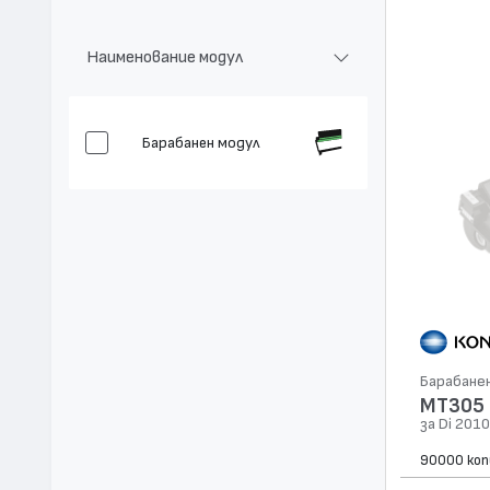
Съвместими устройства:
Di 2010, Di 2510, Di 3010, Di 3510
Наименование модул
Барабанен модул
Барабане
MT305
за Di 2010
90000 коп