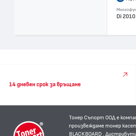
Многофунк
Di 2010
14 дневен срок за връщане
Тонер Съпорт ООД е компа
произвеждаме тонер касет
BLACKBOARD . Дистрибутир