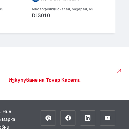
А3
Многофункционален, Лазерен, А3
Di 3010
Изкупуване на Тонер Касети
. Ние
 марка
рвни