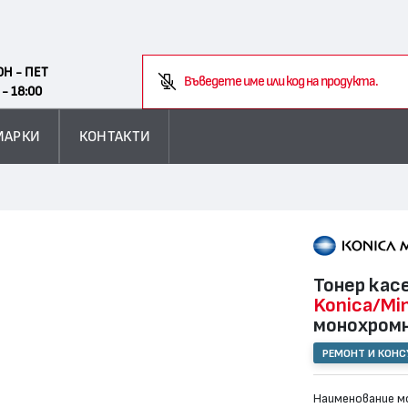
Search
ОН - ПЕТ
Въведете име или код на продукта.
 - 18:00
МАРКИ
КОНТАКТИ
Тонер кас
Konica/Mi
монохромн
РЕМОНТ И КОН
Наименование мо