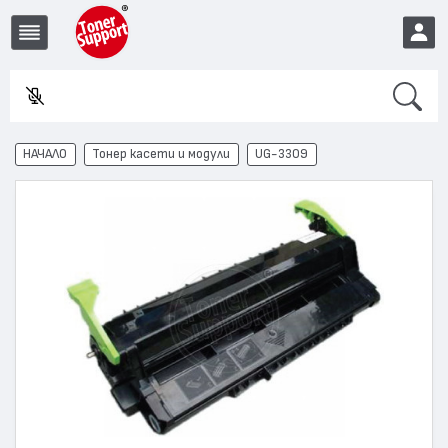
Search
Във
EUR
НАЧАЛО
Тонер касети и модули
UG-3309