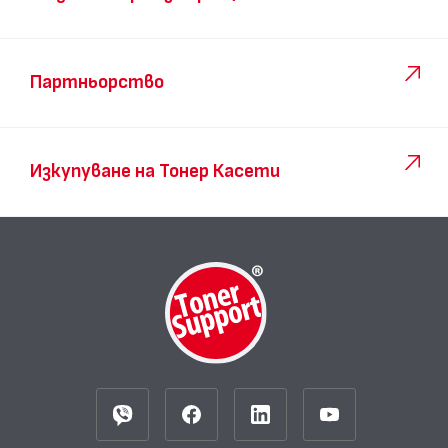
Партньорство
Изкупуване на Тонер Касети