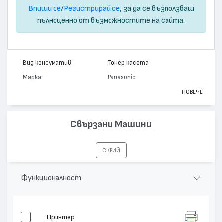
Впиши се
/
Регистрирай се
, за да се възползваш
пълноценно от възможностите на сайта.
Вид консуматив:
Тонер касета
Марка:
Panasonic
Модел:
UG-3309
ПОВЕЧЕ
Цвят:
Монохромен
Капацитет:
8000
Свързани Машини
Съвместими устройства:
UF 740, UF 744, UF 788
СКРИЙ
Функционалност
Принтер