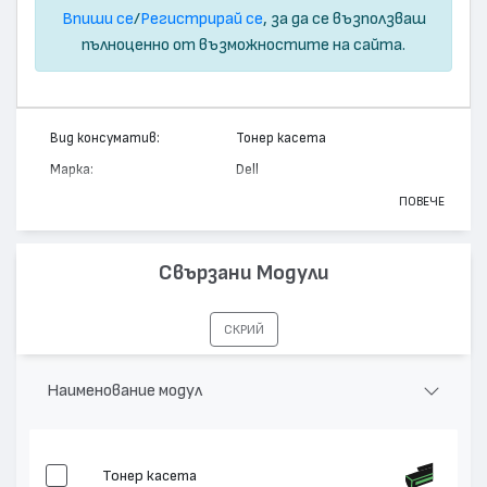
Впиши се
/
Регистрирай се
, за да се възползваш
пълноценно от възможностите на сайта.
Вид консуматив:
Тонер касета
Марка:
Dell
Модел:
X5015
ПОВЕЧЕ
Цвят:
Монохромен
Капацитет:
5000
Свързани Модули
Съвместими устройства:
P1600 Laser Printer
СКРИЙ
Наименование модул
Тонер касета