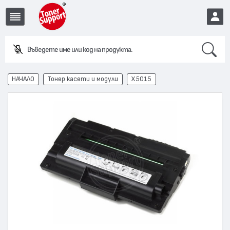
Search
Въведете име или код на продукта.
EUR
НАЧАЛО
Тонер касети и модули
X5015